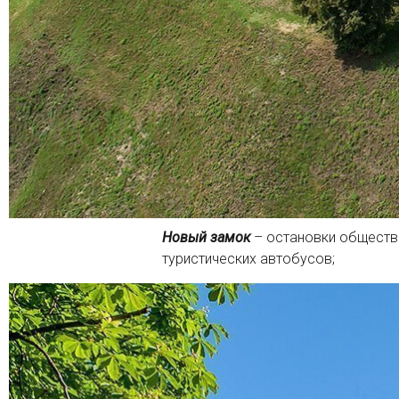
Новый замок
– остановки обществе
туристических автобусов;