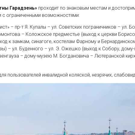
тны Гарадзень»
проходит по знаковым местам и достоприм
и с ограниченными возможностями:
ст» – пр-т Я. Купалы – ул. Советских пограничников – ул. 
ермонтова – Коложское предместье (выход к церкви Борисо
ход к замкам, синагоге, костелам Фарному и Бернардинскому
вы) – ул. Буденного – ул. Э. Ожешко (выход к Собору, дом
ызенгауза – дому-музею М. Богдановича – Лютеранской кирх
для пользователей инвалидной коляской, незрячих, слабови