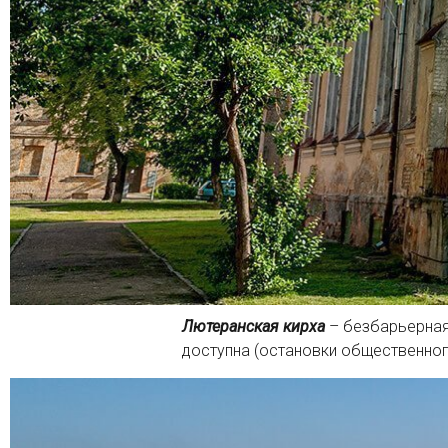
Лютеранская кирха
– безбарьерная 
доступна (остановки общественног