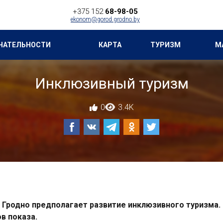
+375 152
68-98-05
ekonom@gorod.grodno.by
ЧАТЕЛЬНОСТИ
КАРТА
ТУРИЗМ
М
Инклюзивный туризм
0
3.4K
. Гродно предполагает развитие инклюзивного туризма.
в показа.